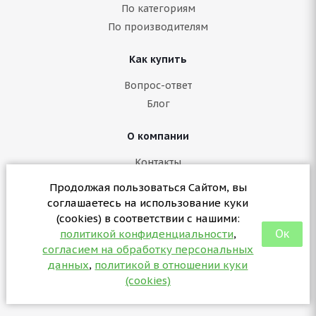
По категориям
По производителям
Как купить
Вопрос-ответ
Блог
О компании
Контакты
Политика конфиденциальности
Продолжая пользоваться Сайтом, вы
Согласие на обработку персональных данных
соглашаетесь на использование куки
Политика в отношении куки (cookies)
(cookies) в соответствии с нашими:
Ок
политикой конфиденциальности
,
согласием на обработку персональных
+7 (3412) 57-07-29
данных
,
политикой в отношении куки
sales@partsformed.com
(cookies)
2026 © partsformed.com - запчасти для медицинского
оборудования