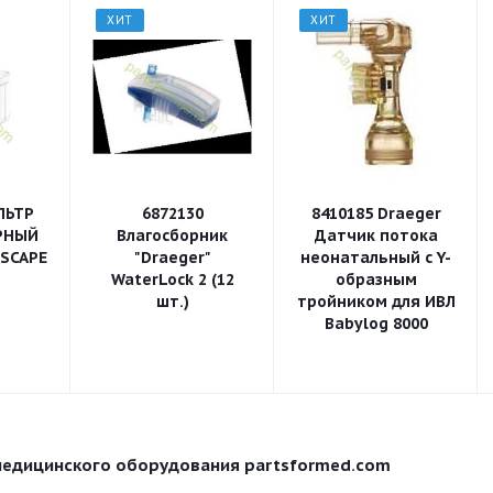
ХИТ
ХИТ
ЛЬТР
6872130
8410185 Draeger
РНЫЙ
Влагосборник
Датчик потока
ESCAPE
"Draeger"
неонатальный с Y-
WaterLock 2 (12
образным
шт.)
тройником для ИВЛ
Babylog 8000
медицинского оборудования partsformed.com