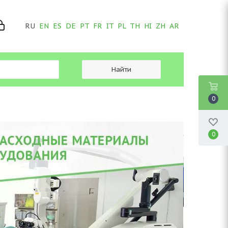
RU
EN
ES
DE
PT
FR
IT
PL
TH
HI
ZH
AR
0
0