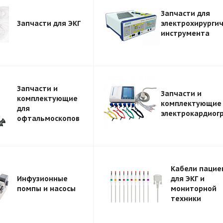
Запчасти для
Запчасти для ЭКГ
электрохирургич
инструмента
Запчасти и
Запчасти и
комплектующие
комплектующие
для
электрокардиог
офтальмоскопов
Кабели пацие
Инфузионные
для ЭКГ и
помпы и насосы
мониторной
техники