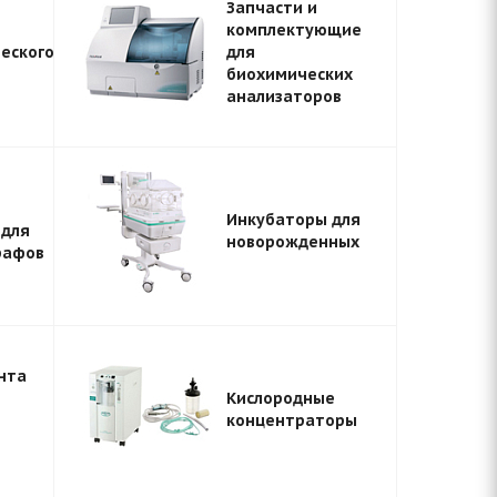
Запчасти и
комплектующие
еского
для
биохимических
анализаторов
Инкубаторы для
 для
новорожденных
рафов
нта
Кислородные
концентраторы