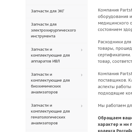
Компания Parts
Запчасти для ЭКГ
оборудования и
медицинского о
Запчасти для
состоянием здо
электрохирургического
инструмента
Расходники для
товары, прошед
Запчасти и
сертификатами.
комплектующие для
аппаратов ИВЛ
товар, соответс
Компания Parts
Запчасти и
поставщиков. К
комплектующие для
биохимических
аспекты работы
анализаторов
подходящие ко
Запчасти и
Мы работаем дл
комплектующие для
гематологических
Обращаем ваше
анализаторов
характер и ни 
кодекса Россий