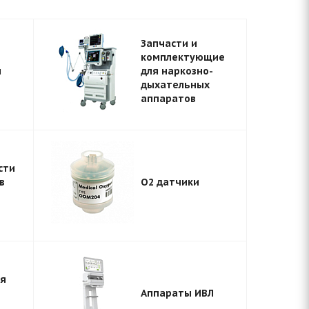
Запчасти и
комплектующие
ы
для наркозно-
дыхательных
аппаратов
сти
в
O2 датчики
ля
Аппараты ИВЛ