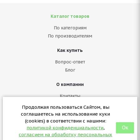
Каталог товаров
По категориям
По производителям
Как купить
Вопрос-ответ
Блог
О компании
Контакты
Политика конфиденциальности
Продолжая пользоваться Сайтом, вы
Согласие на обработку персональных данных
соглашаетесь на использование куки
Политика в отношении куки (cookies)
(cookies) в соответствии с нашими:
Ок
политикой конфиденциальности
,
согласием на обработку персональных
+7 (3412) 57-07-29