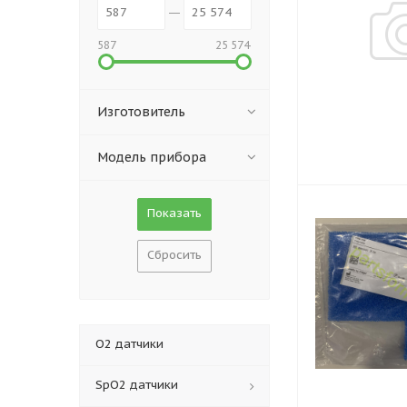
587
25 574
Изготовитель
Модель прибора
Сбросить
O2 датчики
SpO2 датчики