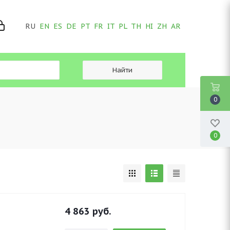
RU
EN
ES
DE
PT
FR
IT
PL
TH
HI
ZH
AR
0
0
4 863
руб.