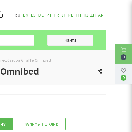
RU
EN
ES
DE
PT
FR
IT
PL
TH
HI
ZH
AR
0
инкубатора Giraffe Omnibed
e Omnibed
0
ину
Купить в 1 клик