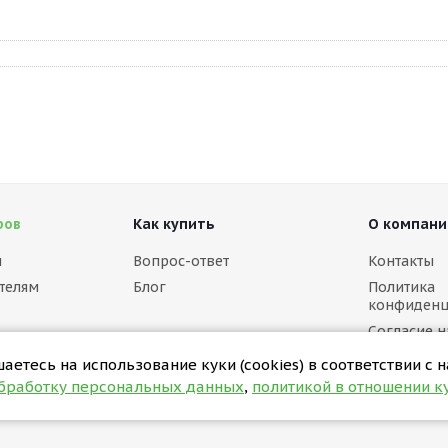
ров
Как купить
О компани
м
Вопрос-ответ
Контакты
телям
Блог
Политика
конфиденц
Согласие н
персональ
етесь на использование куки (cookies) в соответствии с 
Политика в
обработку персональных данных
,
политикой в отношении ку
(cookies)