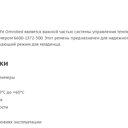
ffe Omnibed является важной частью системы управления тем
ром 6600-1372-500. Этот ремень предназначен для надежног
жающий режим для младенца.
ки
олимеры
0°C до +60°C
ая
ости
ловиях эксплуатации