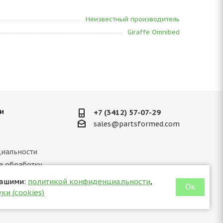
Неизвестный производитель
Giraffe Omnibed
и
+7 (3412) 57-07-29
sales@partsformed.com
иальности
а обработку
ных данных
нашими:
политикой конфиденциальности
,
Ок
 отношении куки
ки (cookies)