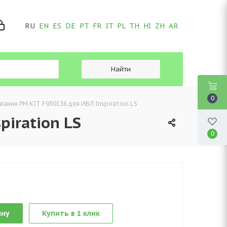
RU
EN
ES
DE
PT
FR
IT
PL
TH
HI
ZH
AR
0
ания PM KIT F930136 для ИВЛ Inspiration LS
iration LS
0
ину
Купить в 1 клик