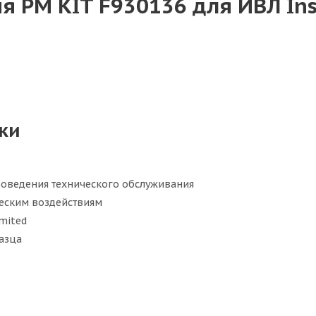
 PM KIT F930136 для ИВЛ Insp
ки
оведения технического обслуживания
ческим воздействиям
imited
азца