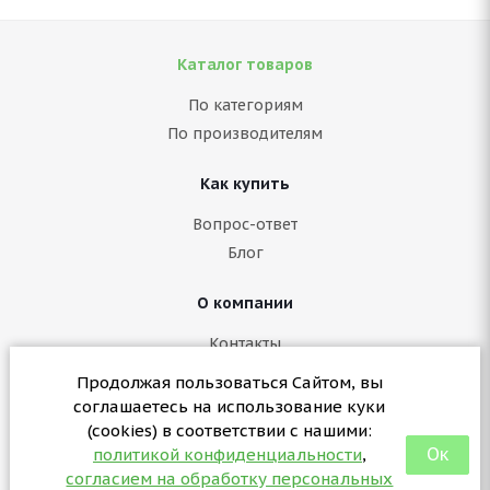
Каталог товаров
По категориям
По производителям
Как купить
Вопрос-ответ
Блог
О компании
Контакты
Политика конфиденциальности
Продолжая пользоваться Сайтом, вы
Согласие на обработку персональных данных
соглашаетесь на использование куки
Политика в отношении куки (cookies)
(cookies) в соответствии с нашими:
Ок
политикой конфиденциальности
,
согласием на обработку персональных
+7 (3412) 57-07-29