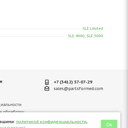
SLE Limited
SLE 4000
,
SLE 5000
и
+7 (3412) 57-07-29
sales@partsformed.com
иальности
а обработку
ных данных
нашими:
политикой конфиденциальности
,
Ок
 отношении куки
ки (cookies)