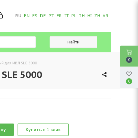
RU
EN
ES
DE
PT
FR
IT
PL
TH
HI
ZH
AR
0
й для ИВЛ SLE 5000
 SLE 5000
0
ину
Купить в 1 клик