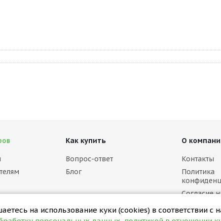
ров
Как купить
О компани
м
Вопрос-ответ
Контакты
телям
Блог
Политика
конфиденц
Согласие н
персональ
етесь на использование куки (cookies) в соответствии с 
Политика в
обработку персональных данных
,
политикой в отношении ку