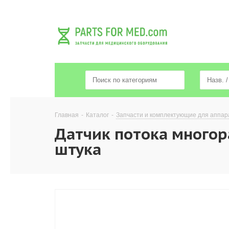
Главная
-
Каталог
-
Запчасти и комплектующие для аппар
Датчик потока многора
штука