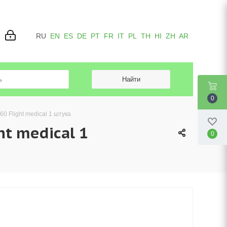
RU
EN
ES
DE
PT
FR
IT
PL
TH
HI
ZH
AR
0
0 Flight medical 1 штука
ht medical 1
0