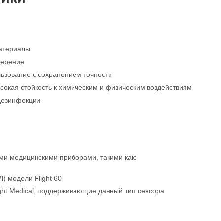
атериалы
мерение
льзование с сохранением точности
ысокая стойкость к химическим и физическим воздействиям
 дезинфекции
ми медицинскими приборами, такими как:
) модели Flight 60
ght Medical, поддерживающие данный тип сенсора