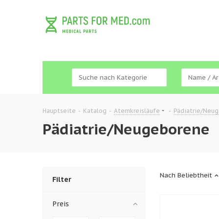
Hauptseite
-
Katalog
-
Atemkreisläufe
-
Pädiatrie/Neu
Pädiatrie/Neugeborene
Nach Beliebtheit
Filter
Preis