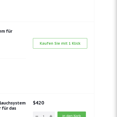
em für
Kaufen Sie mit 1 Klick
$
420
hlauchsystem
 für das
in den Korb