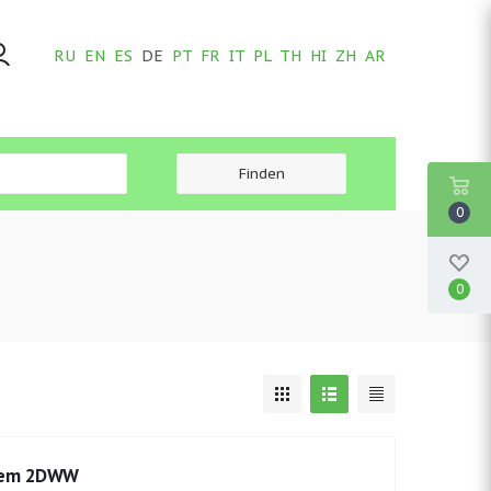
RU
EN
ES
DE
PT
FR
IT
PL
TH
HI
ZH
AR
0
0
stem 2DWW