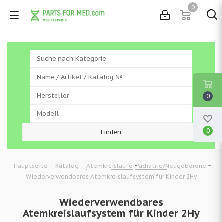
0
0
0
-
-
-
-
Hauptseite
Katalog
Atemkreisläufe
Pädiatrie/Neugeborene
Wiederverwendbares Atemkreislaufsystem für Kinder 2Hy
Wiederverwendbares
Atemkreislaufsystem für Kinder 2Hy