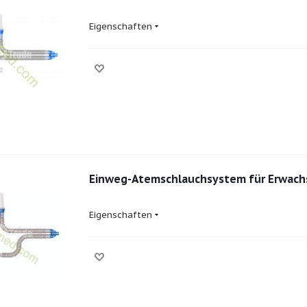
Eigenschaften
Einweg-Atemschlauchsystem für Erwac
Eigenschaften