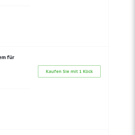
em für
Kaufen Sie mit 1 Klick