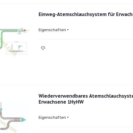
Einweg-Atemschlauchsystem für Erwac
Eigenschaften
Wiederverwendbares Atemschlauchsyst
Erwachsene 1HyHW
Eigenschaften