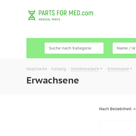
Hauptseite
-
Katalog
-
Atemkreisläufe
-
Erwachsene
Erwachsene
Nach Beliebtheit