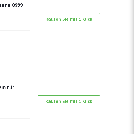
sene 0999
Kaufen Sie mit 1 Klick
em für
Kaufen Sie mit 1 Klick