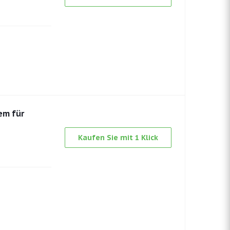
em für
Kaufen Sie mit 1 Klick