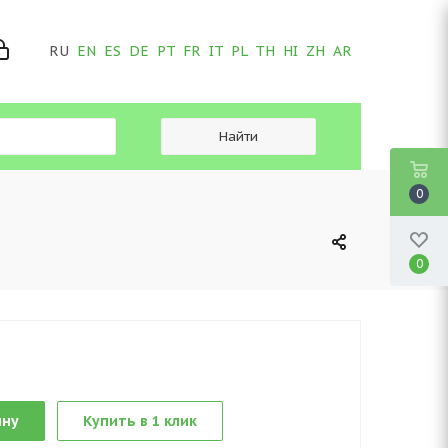
RU
EN
ES
DE
PT
FR
IT
PL
TH
HI
ZH
AR
0
0
ину
Купить в 1 клик