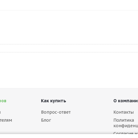
ров
Как купить
О компани
м
Вопрос-ответ
Контакты
телям
Блог
Политика
конфиденц
Согласие н