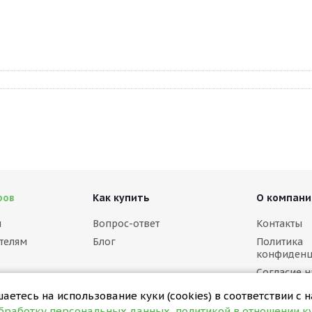
ров
Как купить
О компани
м
Вопрос-ответ
Контакты
телям
Блог
Политика
конфиденц
Согласие н
персональ
етесь на использование куки (cookies) в соответствии с 
Политика в
обработку персональных данных
,
политикой в отношении ку