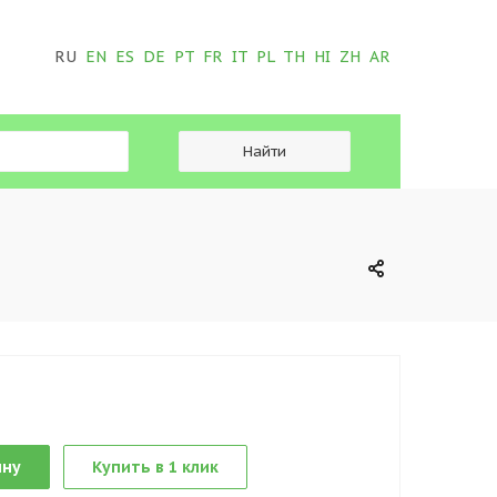
RU
EN
ES
DE
PT
FR
IT
PL
TH
HI
ZH
AR
ину
Купить в 1 клик