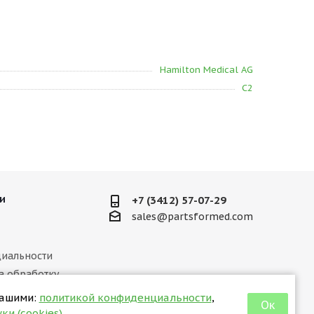
Hamilton Medical AG
C2
и
+7 (3412) 57-07-29
sales@partsformed.com
иальности
а обработку
ных данных
нашими:
политикой конфиденциальности
,
Ок
 отношении куки
ки (cookies)