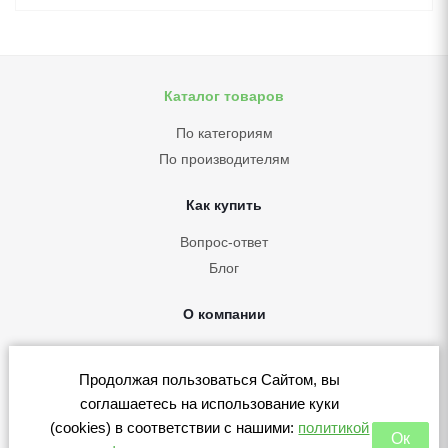
Каталог товаров
По категориям
По производителям
Как купить
Вопрос-ответ
Блог
О компании
Контакты
Политика конфиденциальности
Продолжая пользоваться Сайтом, вы
Согласие на обработку персональных данных
соглашаетесь на использование куки
(cookies) в соответствии с нашими:
политикой
Политика в отношении куки (cookies)
Ок