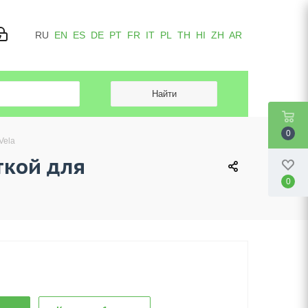
RU
EN
ES
DE
PT
FR
IT
PL
TH
HI
ZH
AR
0
Vela
ткой для
0