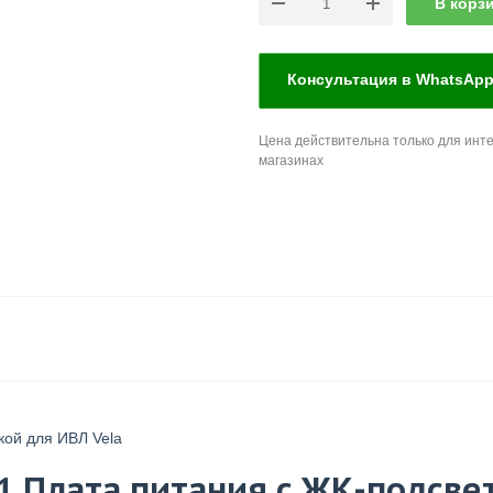
В корз
Консультация в WhatsAp
Цена действительна только для инте
магазинах
кой для ИВЛ Vela
1 Плата питания с ЖК-подсве