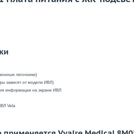
ки
ционные легочники)
ры зависят от модели ИВЛ)
ния информации на экране ИВЛ
ИВЛ Vela
 применяется Vyaire Medical 8M0