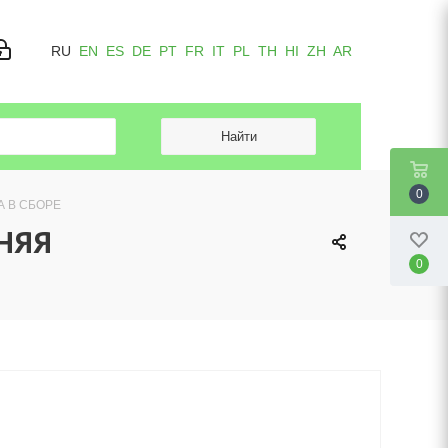
RU
EN
ES
DE
PT
FR
IT
PL
TH
HI
ZH
AR
0
КА В СБОРЕ
ХНЯЯ
0