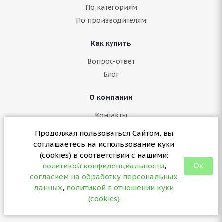
По категориям
По производителям
Как купить
Вопрос-ответ
Блог
О компании
Контакты
Политика конфиденциальности
Продолжая пользоваться Сайтом, вы
Согласие на обработку персональных данных
соглашаетесь на использование куки
Политика в отношении куки (cookies)
(cookies) в соответствии с нашими:
Ок
политикой конфиденциальности
,
согласием на обработку персональных
+7 (3412) 57-07-29
данных
,
политикой в отношении куки
sales@partsformed.com
(cookies)
2026 © partsformed.com - запчасти для медицинского
оборудования