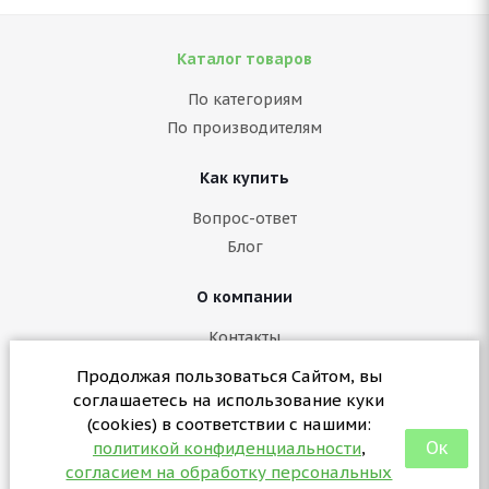
Каталог товаров
По категориям
По производителям
Как купить
Вопрос-ответ
Блог
О компании
Контакты
Политика конфиденциальности
Продолжая пользоваться Сайтом, вы
Согласие на обработку персональных данных
соглашаетесь на использование куки
Политика в отношении куки (cookies)
(cookies) в соответствии с нашими:
Ок
политикой конфиденциальности
,
согласием на обработку персональных
+7 (3412) 57-07-29