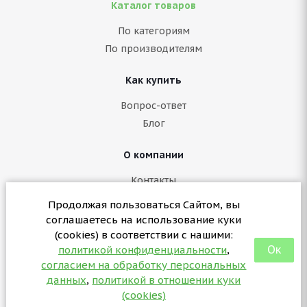
Каталог товаров
По категориям
По производителям
Как купить
Вопрос-ответ
Блог
О компании
Контакты
Политика конфиденциальности
Продолжая пользоваться Сайтом, вы
Согласие на обработку персональных данных
соглашаетесь на использование куки
Политика в отношении куки (cookies)
(cookies) в соответствии с нашими:
Ок
политикой конфиденциальности
,
согласием на обработку персональных
+7 (3412) 57-07-29
данных
,
политикой в отношении куки
sales@partsformed.com
(cookies)
2026 © partsformed.com - запчасти для медицинского