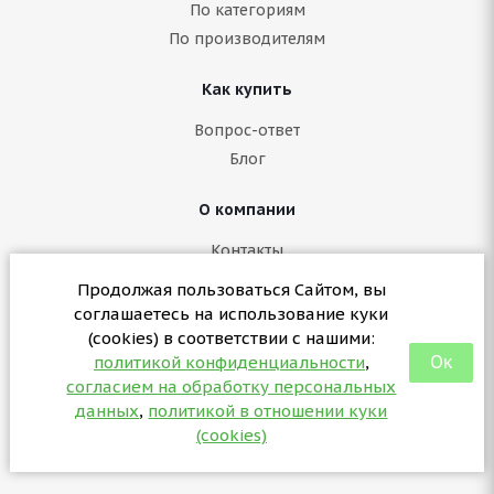
По категориям
По производителям
Как купить
Вопрос-ответ
Блог
О компании
Контакты
Политика конфиденциальности
Продолжая пользоваться Сайтом, вы
Согласие на обработку персональных данных
соглашаетесь на использование куки
Политика в отношении куки (cookies)
(cookies) в соответствии с нашими:
Ок
политикой конфиденциальности
,
согласием на обработку персональных
+7 (3412) 57-07-29
данных
,
политикой в отношении куки
sales@partsformed.com
(cookies)
2026 © partsformed.com - запчасти для медицинского
оборудования