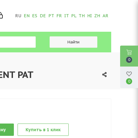
RU
EN
ES
DE
PT
FR
IT
PL
TH
HI
ZH
AR
0
ENT PAT
0
ину
Купить в 1 клик