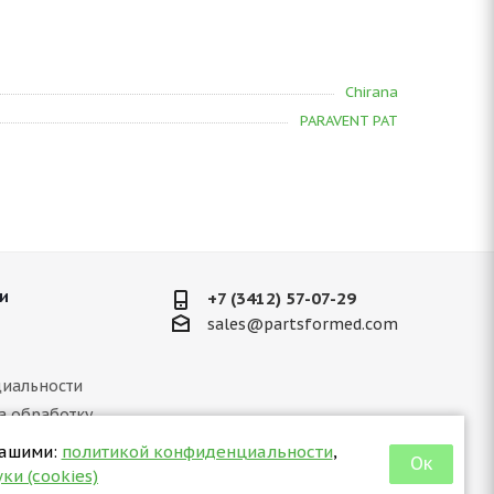
Chirana
PARAVENT PAT
и
+7 (3412) 57-07-29
sales@partsformed.com
иальности
а обработку
ных данных
нашими:
политикой конфиденциальности
,
Ок
 отношении куки
ки (cookies)