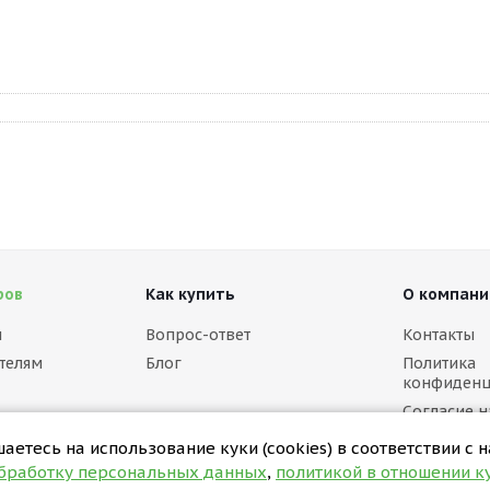
ров
Как купить
О компани
м
Вопрос-ответ
Контакты
телям
Блог
Политика
конфиденц
Согласие н
персональ
етесь на использование куки (cookies) в соответствии с 
Политика в
обработку персональных данных
,
политикой в отношении ку
(cookies)