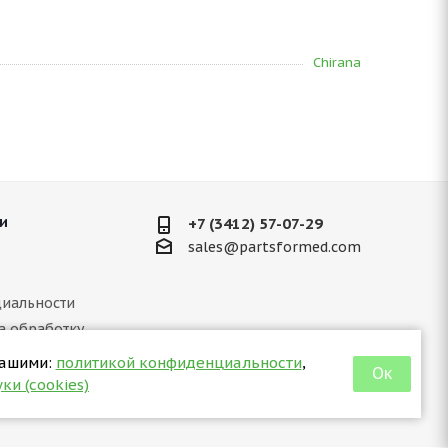
Chirana
и
+7 (3412) 57-07-29
sales@partsformed.com
иальности
а обработку
ных данных
нашими:
политикой конфиденциальности
,
Ок
 отношении куки
ки (cookies)