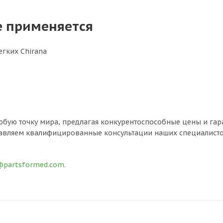
е применяется
егких Chirana
юбую точку мира, предлагая конкурентоспособные цены и гар
вляем квалифицированные консультации наших специалистов,
@partsformed.com
.