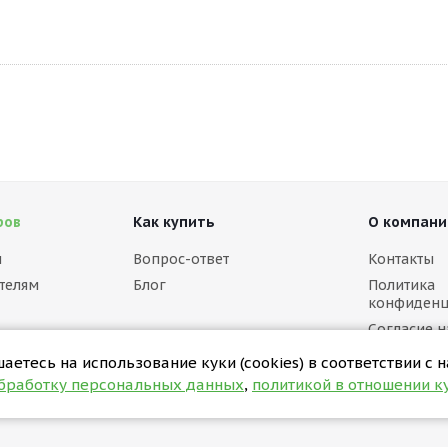
ров
Как купить
О компани
м
Вопрос-ответ
Контакты
телям
Блог
Политика
конфиденц
Согласие н
персональ
етесь на использование куки (cookies) в соответствии с 
Политика в
обработку персональных данных
,
политикой в отношении ку
(cookies)