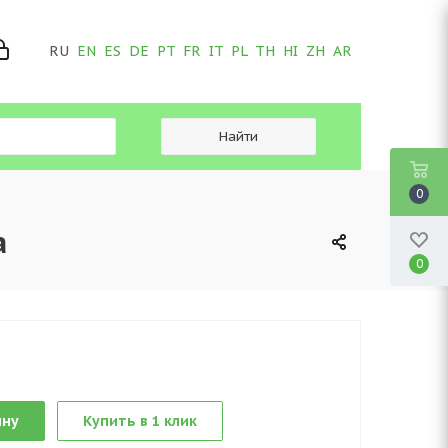
RU
EN
ES
DE
PT
FR
IT
PL
TH
HI
ZH
AR
0
a
0
ину
Купить в 1 клик