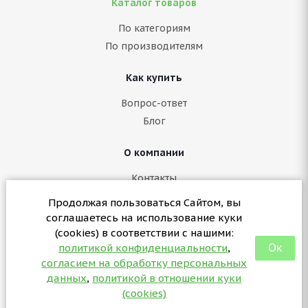
Каталог товаров
По категориям
По производителям
Как купить
Вопрос-ответ
Блог
О компании
Контакты
Политика конфиденциальности
Продолжая пользоваться Сайтом, вы
Согласие на обработку персональных данных
соглашаетесь на использование куки
Политика в отношении куки (cookies)
(cookies) в соответствии с нашими:
Ок
политикой конфиденциальности
,
согласием на обработку персональных
+7 (3412) 57-07-29
данных
,
политикой в отношении куки
sales@partsformed.com
(cookies)
2026 © partsformed.com - запчасти для медицинского
оборудования