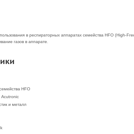
пользования в респираторных аппаратах семейства HFO (High-Freq
ание газов в аппарате.
тики
 семейства HFO
Acutronic
тик и металл
rk