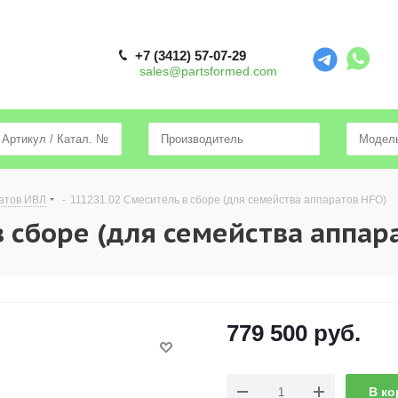
+7 (3412) 57-07-29
sales@partsformed.com
атов ИВЛ
-
111231.02 Смеситель в сборе (для семейства аппаратов HFO)
 сборе (для семейства аппар
779 500
руб.
В ко