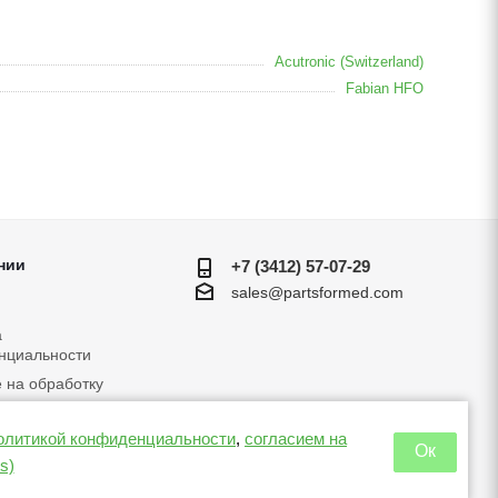
Acutronic (Switzerland)
Fabian HFO
нии
+7 (3412) 57-07-29
sales@partsformed.com
а
нциальности
 на обработку
льных данных
 в отношении куки
олитикой конфиденциальности
,
согласием на
Ок
s)