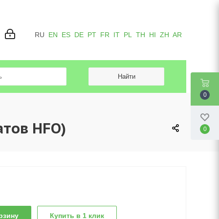
RU
EN
ES
DE
PT
FR
IT
PL
TH
HI
ZH
AR
0
атов HFO)
0
рзину
Купить в 1 клик