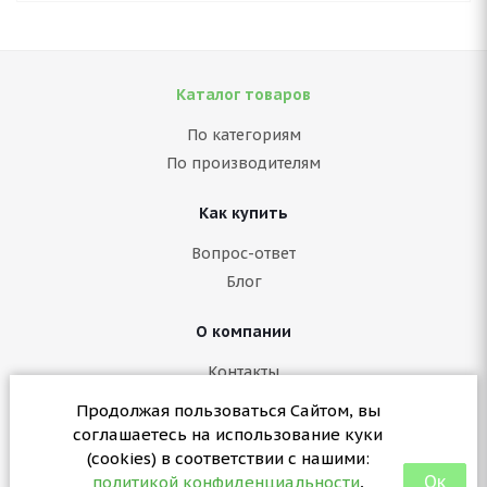
Каталог товаров
По категориям
По производителям
Как купить
Вопрос-ответ
Блог
О компании
Контакты
Политика конфиденциальности
Продолжая пользоваться Сайтом, вы
Согласие на обработку персональных данных
соглашаетесь на использование куки
Политика в отношении куки (cookies)
(cookies) в соответствии с нашими:
Ок
политикой конфиденциальности
,