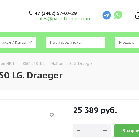
+7 (3412) 57-07-29
sales@partsformed.com
тов ИВЛ
-
8601238 Шланг Nafion 150 LG. Draeger
0 LG. Draeger
25 389
руб.
В корз