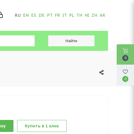
RU
EN
ES
DE
PT
FR
IT
PL
TH
HI
ZH
AR
0
0
ину
Купить в 1 клик