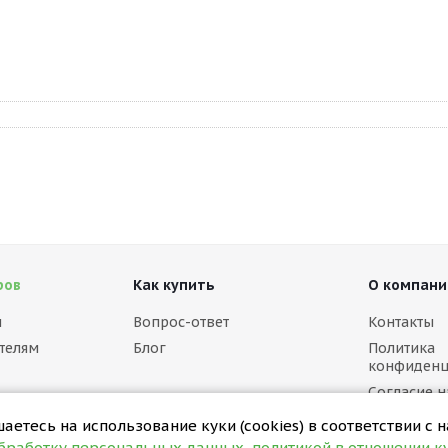
ров
Как купить
О компани
м
Вопрос-ответ
Контакты
телям
Блог
Политика
конфиденц
Согласие н
персональ
етесь на использование куки (cookies) в соответствии с 
Политика в
обработку персональных данных
,
политикой в отношении ку