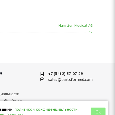
Hamilton Medical AG
C2
и
+7 (3412) 57-07-29
sales@partsformed.com
иальности
а обработку
ных данных
нашими:
политикой конфиденциальности
,
Ок
 отношении куки
ки (cookies)