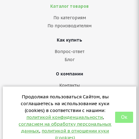
Каталог товаров
По категориям
По производителям
Как купить
Вопрос-ответ
Блог
О компании
Контакты
Политика конфиденциальности
Продолжая пользоваться Сайтом, вы
Согласие на обработку персональных данных
соглашаетесь на использование куки
Политика в отношении куки (cookies)
(cookies) в соответствии с нашими:
Ок
политикой конфиденциальности
,
согласием на обработку персональных
+7 (3412) 57-07-29
данных
,
политикой в отношении куки
sales@partsformed.com
(cookies)
2026 © partsformed.com - запчасти для медицинского