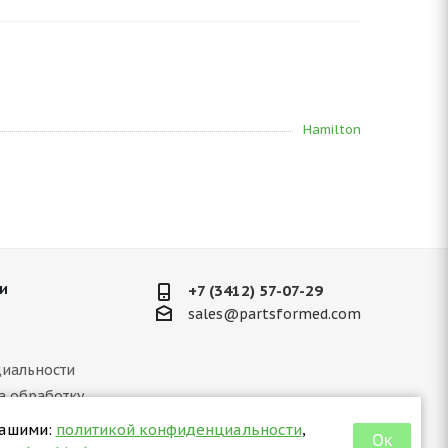
Hamilton
и
+7 (3412) 57-07-29
sales@partsformed.com
иальности
а обработку
ных данных
нашими:
политикой конфиденциальности
,
Ок
 отношении куки