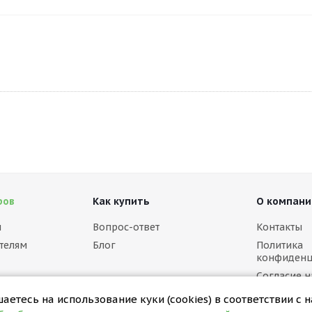
ров
Как купить
О компани
м
Вопрос-ответ
Контакты
телям
Блог
Политика
конфиденц
Согласие н
персональ
етесь на использование куки (cookies) в соответствии с 
Политика в