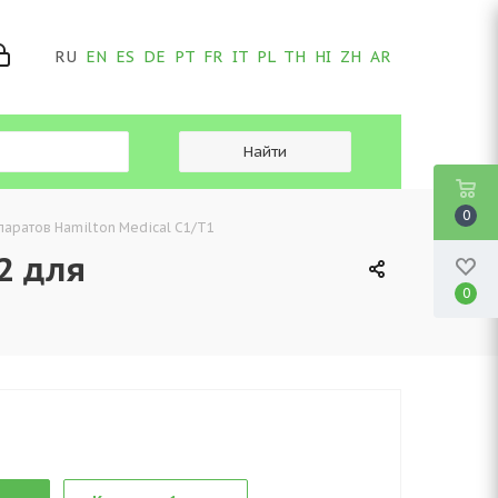
RU
EN
ES
DE
PT
FR
IT
PL
TH
HI
ZH
AR
0
паратов Hamilton Medical C1/T1
2 для
0