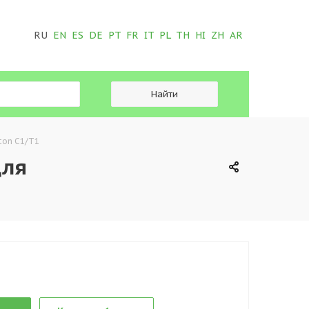
RU
EN
ES
DE
PT
FR
IT
PL
TH
HI
ZH
AR
ton C1/T1
для