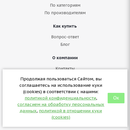
По категориям
По производителям
Как купить
Вопрос-ответ
Блог
О компании
Контакты
Политика конфиденциальности
Продолжая пользоваться Сайтом, вы
Согласие на обработку персональных данных
соглашаетесь на использование куки
Политика в отношении куки (cookies)
(cookies) в соответствии с нашими:
Ок
политикой конфиденциальности
,
согласием на обработку персональных
+7 (3412) 57-07-29
данных
,
политикой в отношении куки
sales@partsformed.com
(cookies)
2026 © partsformed.com - запчасти для медицинского
оборудования