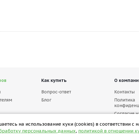
ров
Как купить
О компани
м
Вопрос-ответ
Контакты
телям
Блог
Политика
конфиденц
Согласие н
персональ
етесь на использование куки (cookies) в соответствии с 
Политика в
обработку персональных данных
,
политикой в отношении ку
(cookies)