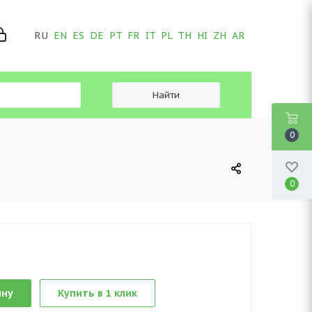
RU
EN
ES
DE
PT
FR
IT
PL
TH
HI
ZH
AR
0
0
ину
Купить в 1 клик