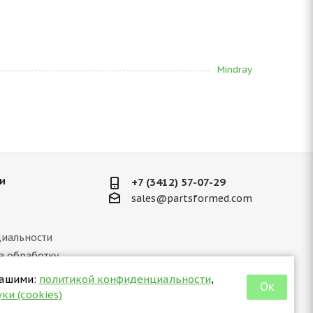
Mindray
и
+7 (3412) 57-07-29
sales@partsformed.com
иальности
а обработку
ных данных
нашими:
политикой конфиденциальности
,
Ок
 отношении куки
ки (cookies)