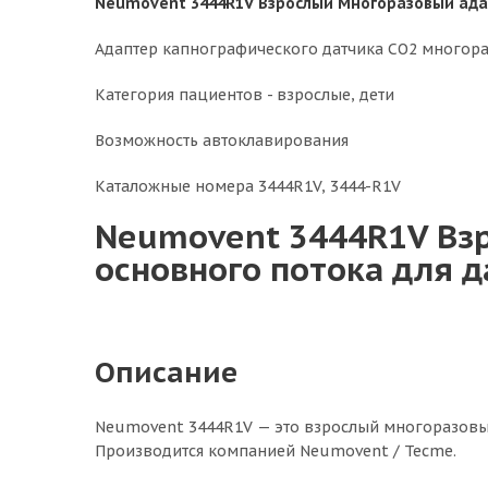
Neumovent 3444R1V Взрослый Многоразовый адап
Адаптер капнографического датчика CO2 многор
Категория пациентов - взрослые, дети
Возможность автоклавирования
Каталожные номера 3444R1V, 3444-R1V
Neumovent 3444R1V Вз
основного потока для д
Описание
Neumovent 3444R1V — это взрослый многоразовый
Производится компанией Neumovent / Tecme.