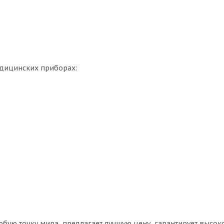
дицинских приборах:
юбую точку мира, предлагает лучшую цену, гарантирует высок