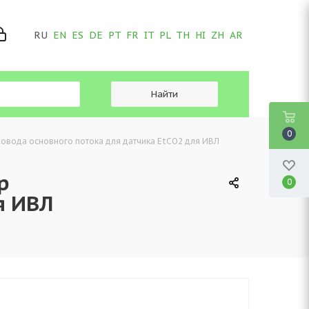
RU
EN
ES
DE
PT
FR
IT
PL
TH
HI
ZH
AR
0
вода основного потока для датчика EtCO2 для ИВЛ
р
0
я ИВЛ