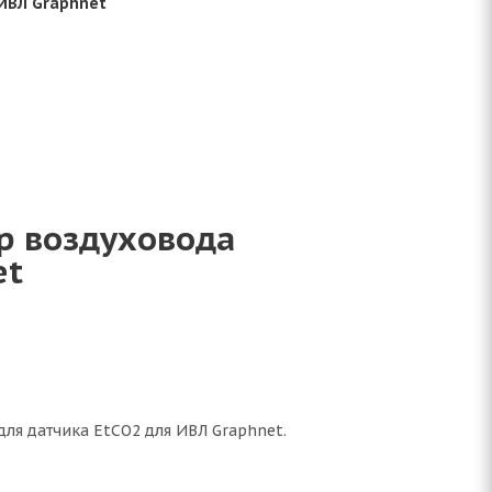
ИВЛ Graphnet
р воздуховода
et
я датчика EtCO2 для ИВЛ Graphnet.