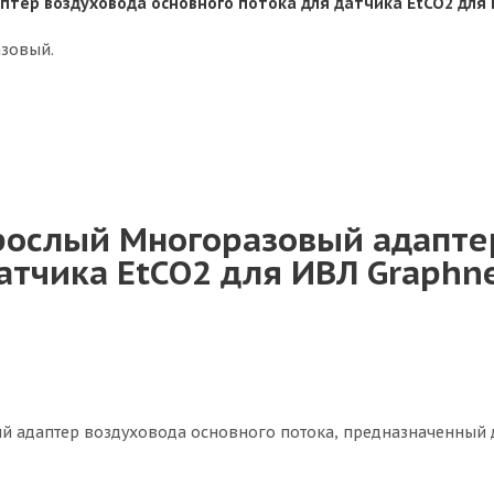
тер воздуховода основного потока для датчика EtCO2 для 
азовый.
рослый Многоразовый адапте
атчика EtCO2 для ИВЛ Graphn
 адаптер воздуховода основного потока, предназначенный дл