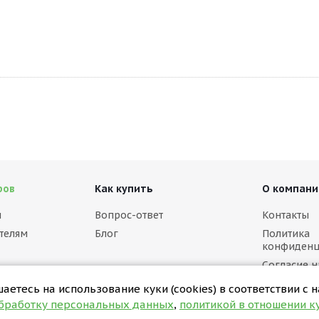
ров
Как купить
О компани
м
Вопрос-ответ
Контакты
телям
Блог
Политика
конфиденц
Согласие н
персональ
етесь на использование куки (cookies) в соответствии с 
Политика в
обработку персональных данных
,
политикой в отношении ку
(cookies)