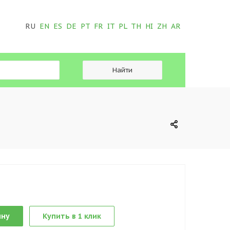
RU
EN
ES
DE
PT
FR
IT
PL
TH
HI
ZH
AR
ину
Купить в 1 клик