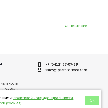
GE Healthcare
и
+7 (3412) 57-07-29
sales@partsformed.com
иальности
а обработку
ных данных
нашими:
политикой конфиденциальности
,
Ок
 отношении куки
ки (cookies)