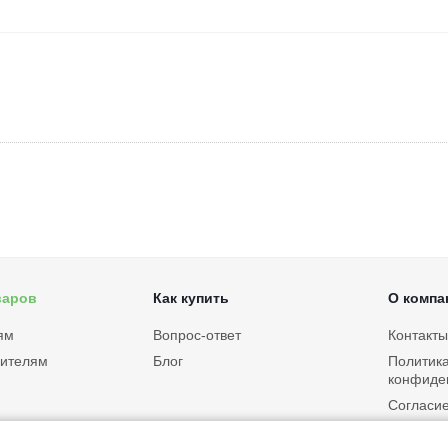
варов
Как купить
О компа
ям
Вопрос-ответ
Контакты
дителям
Блог
Политик
конфиде
Согласие
персона