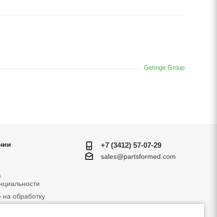
Getinge Group
нии
+7 (3412) 57-07-29
sales@partsformed.com
а
нциальности
 на обработку
льных данных