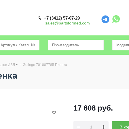
+7 (3412) 57-07-29
sales@partsformed.com
атов ИВЛ
-
Getinge 701007785 Пленка
енка
17 608
руб.
В ко