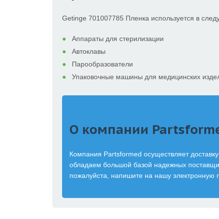
Getinge 701007785 Пленка используется в сле
Аппараты для стерилизации
Автоклавы
Парообразователи
Упаковочные машины для медицинских изде
О компании Partsform
Компания Partsformed осуществляет доставку
обладаем большой базой надежных поставщик
пожалуйста, напишите на нашу электронную 