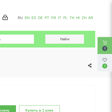
RU
EN
ES
DE
PT
FR
IT
PL
TH
HI
ZH
AR
0
0
рзину
Купить в 1 клик