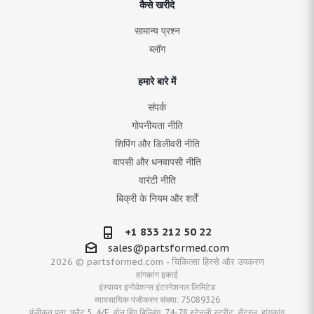
कैसे खरीदे
सामान्य प्रश्न
ब्लॉग
हमारे बारे में
संपर्क
गोपनीयता नीति
शिपिंग और डिलीवरी नीति
वापसी और धनवापसी नीति
वारंटी नीति
बिक्री के नियम और शर्तें
+1 833 212 50 22
sales@partsformed.com
2026 © partsformed.com - चिकित्सा हिस्से और उपकरण
हांगकांग इकाई
इंस्पायर इनोवेशन्स इंटरनेशनल लिमिटेड
व्यावसायिक पंजीकरण संख्या: 75089326
पंजीकृत पता: फ्लैट 5, 4/F, वोन हिंग बिल्डिंग, 74-78 स्टेनली स्ट्रीट, सेंट्रल, हांगकांग