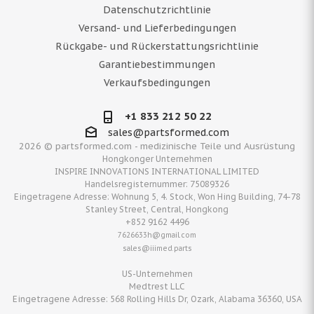
Datenschutzrichtlinie
Versand- und Lieferbedingungen
Rückgabe- und Rückerstattungsrichtlinie
Garantiebestimmungen
Verkaufsbedingungen
+1 833 212 50 22
sales@partsformed.com
2026 © partsformed.com - medizinische Teile und Ausrüstung
Hongkonger Unternehmen
INSPIRE INNOVATIONS INTERNATIONAL LIMITED
Handelsregisternummer: 75089326
Eingetragene Adresse: Wohnung 5, 4. Stock, Won Hing Building, 74-78
Stanley Street, Central, Hongkong
+852 9162 4496
7626633h@gmail.com
sales@iiimed.parts
US-Unternehmen
Medtrest LLC
Eingetragene Adresse: 568 Rolling Hills Dr, Ozark, Alabama 36360, USA