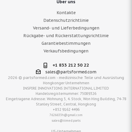
Über uns
Kontakte
Datenschutzrichtlinie
Versand- und Lieferbedingungen
Rückgabe- und Rückerstattungsrichtlinie
Garantiebestimmungen
Verkaufsbedingungen
+1 833 212 50 22
sales@partsformed.com
2026 © partsformed.com - medizinische Teile und Ausrüstung
Hongkonger Unternehmen
INSPIRE INNOVATIONS INTERNATIONAL LIMITED
Handelsregisternummer: 75089326
Eingetragene Adresse: Wohnung 5, 4. Stock, Won Hing Building, 74-78
Stanley Street, Central, Hongkong
+852 9162 4496
7626633h@gmail.com
sales@iiimed.parts
US-Unternehmen