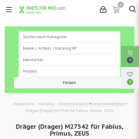
0
0
0
-
-
-
-
Hauptseite
Katalog
Atemkreisläufe
Wiederverwendbar
Dräger (Drager) M27542 für Fabius, Primus, ZEUS
Dräger (Drager) M27542 für Fabius,
Primus, ZEUS