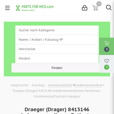
0
0
0
-
-
-
-
Hauptseite
Katalog
Atemkreisläufe
Wiederverwendbar
Draeger (Drager) 8413146 wiederverwendbares Patienten-
Atemkreislaufsystem Aquapor
Draeger (Drager) 8413146