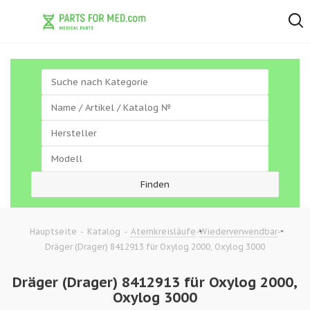
-
-
-
-
Hauptseite
Katalog
Atemkreisläufe
Wiederverwendbar
Dräger (Drager) 8412913 für Oxylog 2000, Oxylog 3000
Dräger (Drager) 8412913 für Oxylog 2000,
Oxylog 3000