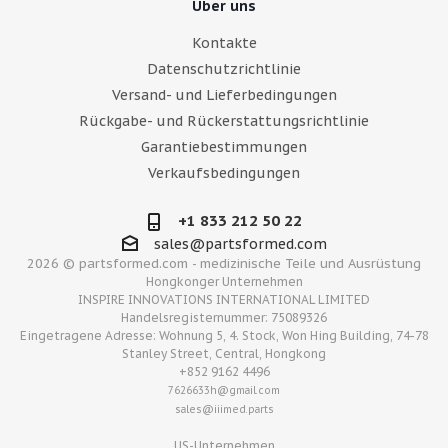
Über uns
Kontakte
Datenschutzrichtlinie
Versand- und Lieferbedingungen
Rückgabe- und Rückerstattungsrichtlinie
Garantiebestimmungen
Verkaufsbedingungen
+1 833 212 50 22
sales@partsformed.com
2026 © partsformed.com - medizinische Teile und Ausrüstung
Hongkonger Unternehmen
INSPIRE INNOVATIONS INTERNATIONAL LIMITED
Handelsregisternummer: 75089326
Eingetragene Adresse: Wohnung 5, 4. Stock, Won Hing Building, 74-78
Stanley Street, Central, Hongkong
+852 9162 4496
7626633h@gmail.com
sales@iiimed.parts
US-Unternehmen