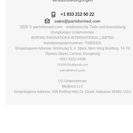
Verkaufsbedingungen
+1 833 212 50 22
sales@partsformed.com
2026 © partsformed.com - medizinische Teile und Ausrüstung
Hongkonger Unternehmen
INSPIRE INNOVATIONS INTERNATIONAL LIMITED
Handelsregisternummer: 75089326
Eingetragene Adresse: Wohnung 5, 4. Stock, Won Hing Building, 74-78
Stanley Street, Central, Hongkong
+852 9162 4496
7626633h@gmail.com
sales@iiimed.parts
US-Unternehmen
Medtrest LLC
Eingetragene Adresse: 568 Rolling Hills Dr, Ozark, Alabama 36360, USA