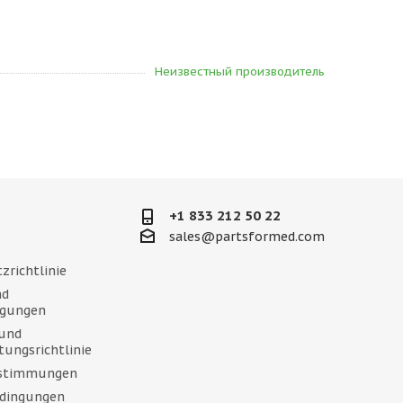
Неизвестный производитель
+1 833 212 50 22
sales@partsformed.com
zrichtlinie
nd
ngungen
und
tungsrichtlinie
estimmungen
dingungen