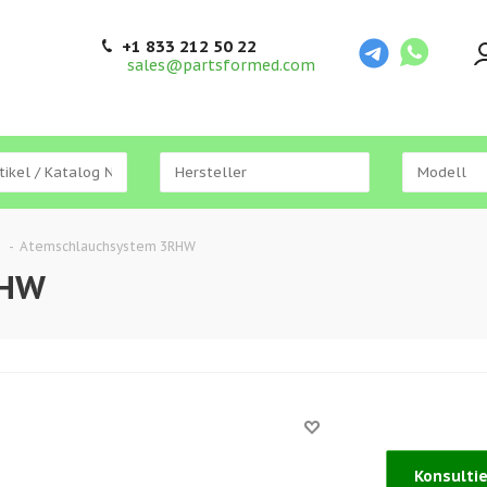
+1 833 212 50 22
sales@partsformed.com
-
Atemschlauchsystem 3RHW
RHW
Konsulti