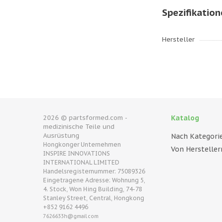
Spezifikatio
Hersteller
2026 © partsformed.com -
Katalog
medizinische Teile und
Ausrüstung
Nach Kategori
Hongkonger Unternehmen
Von Hersteller
INSPIRE INNOVATIONS
INTERNATIONAL LIMITED
Handelsregisternummer: 75089326
Eingetragene Adresse: Wohnung 5,
4. Stock, Won Hing Building, 74-78
Stanley Street, Central, Hongkong
+852 9162 4496
7626633h@gmail.com