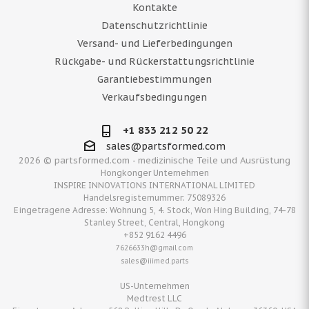
Kontakte
Datenschutzrichtlinie
Versand- und Lieferbedingungen
Rückgabe- und Rückerstattungsrichtlinie
Garantiebestimmungen
Verkaufsbedingungen
+1 833 212 50 22
sales@partsformed.com
2026 © partsformed.com - medizinische Teile und Ausrüstung
Hongkonger Unternehmen
INSPIRE INNOVATIONS INTERNATIONAL LIMITED
Handelsregisternummer: 75089326
Eingetragene Adresse: Wohnung 5, 4. Stock, Won Hing Building, 74-78
Stanley Street, Central, Hongkong
+852 9162 4496
7626633h@gmail.com
sales@iiimed.parts
US-Unternehmen
Medtrest LLC