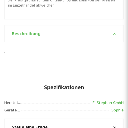
Der Preis gilt nur für den Online-Shop und kann von den Preisen
im Einzelhandel abweichen.
Beschreibung
.
Spezifikationen
Hersteller
F. Stephan GmbH
Gerätemodell
Sophie
Stelle eine Frage