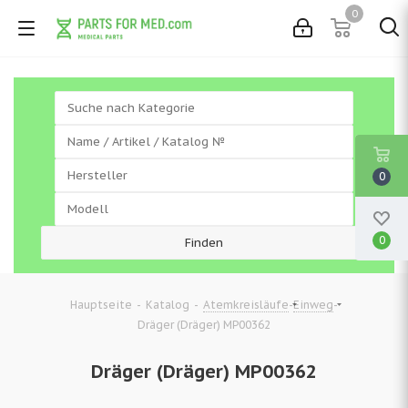
0
0
0
-
-
-
-
Hauptseite
Katalog
Atemkreisläufe
Einweg
Dräger (Dräger) MP00362
Dräger (Dräger) MP00362