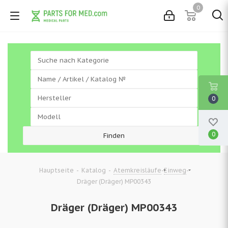
0
0
0
-
-
-
-
Hauptseite
Katalog
Atemkreisläufe
Einweg
Dräger (Dräger) MP00343
Dräger (Dräger) MP00343