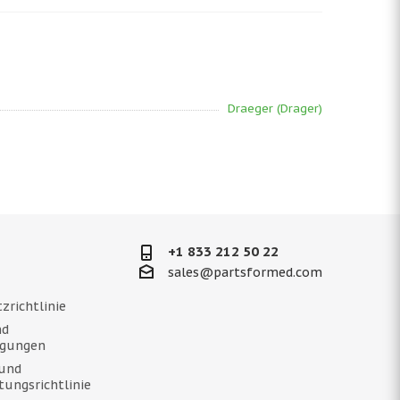
Draeger (Drager)
+1 833 212 50 22
sales@partsformed.com
zrichtlinie
nd
ngungen
und
tungsrichtlinie