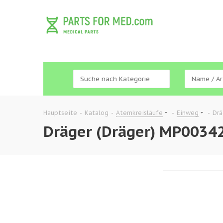
Hauptseite
-
Katalog
-
Atemkreisläufe
-
Einweg
-
Drä
Dräger (Dräger) MP0034