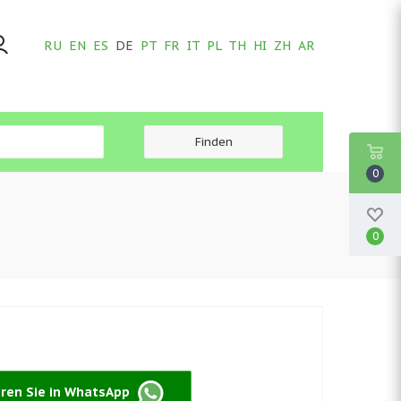
RU
EN
ES
DE
PT
FR
IT
PL
TH
HI
ZH
AR
0
0
eren Sie in WhatsApp