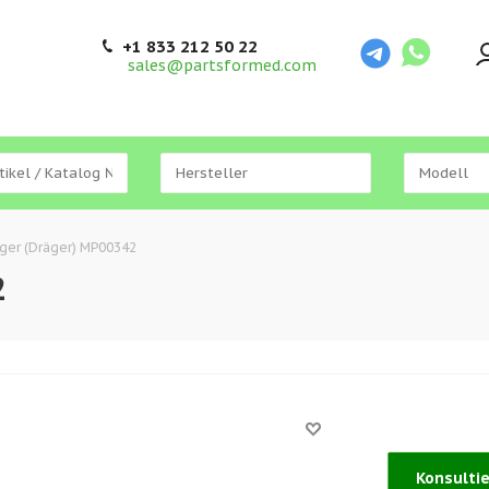
+1 833 212 50 22
sales@partsformed.com
ger (Dräger) MP00342
2
Konsulti