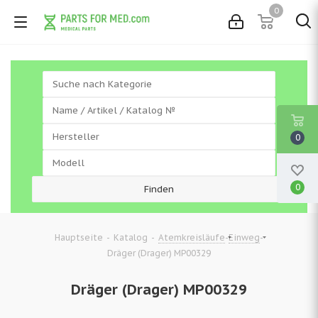
0
0
0
-
-
-
-
Hauptseite
Katalog
Atemkreisläufe
Einweg
Dräger (Drager) MP00329
Dräger (Drager) MP00329