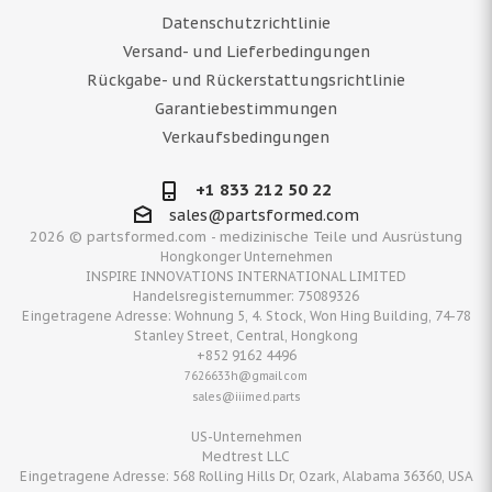
Datenschutzrichtlinie
Versand- und Lieferbedingungen
Rückgabe- und Rückerstattungsrichtlinie
Garantiebestimmungen
Verkaufsbedingungen
+1 833 212 50 22
sales@partsformed.com
2026 © partsformed.com - medizinische Teile und Ausrüstung
Hongkonger Unternehmen
INSPIRE INNOVATIONS INTERNATIONAL LIMITED
Handelsregisternummer: 75089326
Eingetragene Adresse: Wohnung 5, 4. Stock, Won Hing Building, 74-78
Stanley Street, Central, Hongkong
+852 9162 4496
7626633h@gmail.com
sales@iiimed.parts
US-Unternehmen
Medtrest LLC
Eingetragene Adresse: 568 Rolling Hills Dr, Ozark, Alabama 36360, USA