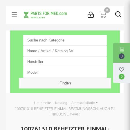
0
0
0
-
-
-
Hauptseite
Katalog
Atemkreisläufe
100761310 BEHEIZTER EINMAL-BEATMUNGSSCHLAUCH P1
INKLUSIVE Y-PAR
100761310 BEHEIZTER EINMAL-